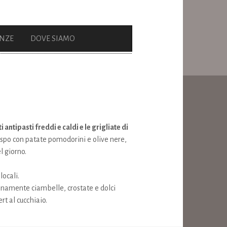
ENZE
DOVE SIAMO
antipasti freddi e caldi e le grigliate di
 rospo con patate pomodorini e olive nere,
l giorno.
locali.
dianamente ciambelle, crostate e dolci
rt al cucchiaio.