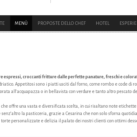
TE
MENÙ
PROPOSTE DELLO CHEF
HOTEL
ESPERI
e espressi, croccanti fritture dalle perfette panature, freschi e colorati 
adriatico. Appetitosi sono i piatti usciti dal forno, come rombo e code di
rata all’acquapazza o in bellavista con verdure e tanto altro pescato de
che offre una vasta e diversificata scelta, in cui risaltano note etichette 
 è senz’altro la pasticceria, grazie a Cesarina che non solo sforna quoti
rte personalizzate e delizia il palato dei nostri clienti con ottimi desse